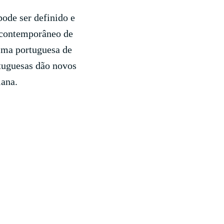
pode ser definido e
e contemporâneo de
alma portuguesa de
rtuguesas dão novos
lana.
tos