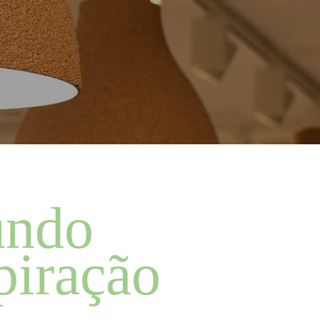
undo
spiração