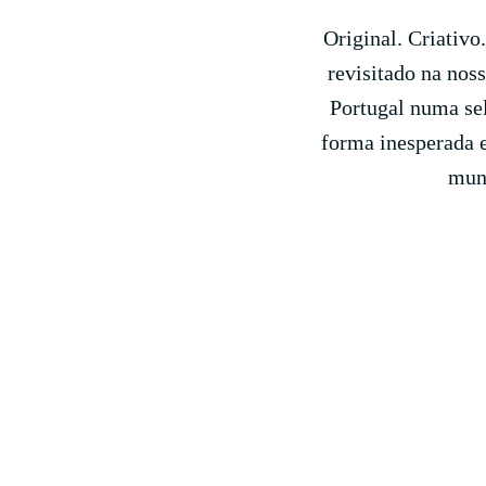
Original. Criativo
revisitado na nos
Portugal numa sel
forma inesperada e
mund
Al