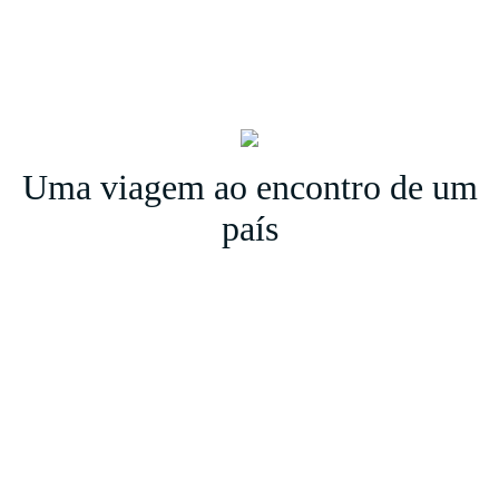
Portfolio
Portfolio
Lisboa,
Porto,
Faro,
Funchal
Lisboa,
Porto,
Faro
Uma viagem ao encontro de um
país
Sabores