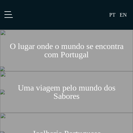
PT
EN
Portfolio
O lugar onde o mundo se encontra
Mundos
com Portugal
Marcas
Lojas
Agenda
Uma viagem pelo mundo dos
Blog
Sabores