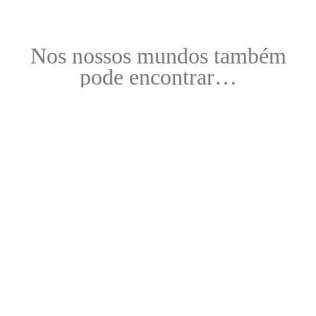
Nos nossos mundos também
pode encontrar…
Joalharia
Balcão Sabores
Aeroporto
Aeroporto
Aeroporto
Aeroporto